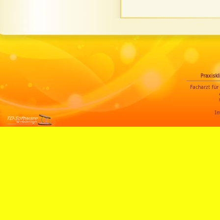
Praxiskl
Facharzt für
I
Werbung &
Webdesignagentur,
Werbeagentur