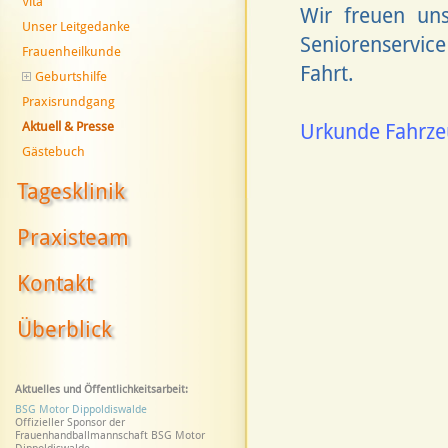
Vita
Wir freuen un
Unser Leitgedanke
Seniorenservic
Frauenheilkunde
Fahrt.
Geburtshilfe
Praxisrundgang
Aktuell & Presse
Urkunde Fahrze
Gästebuch
Tagesklinik
Praxisteam
Kontakt
Überblick
Aktuelles und Öffentlichkeitsarbeit:
BSG Motor Dippoldiswalde
Offizieller Sponsor der
Frauenhandballmannschaft BSG Motor