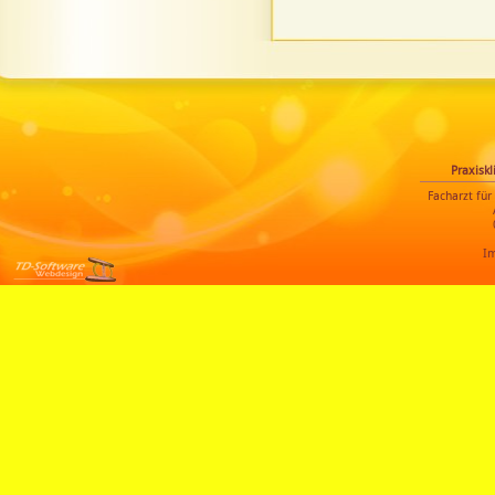
Praxiskl
Facharzt für
I
Modified-
Shopsoftware &
Templatedesign