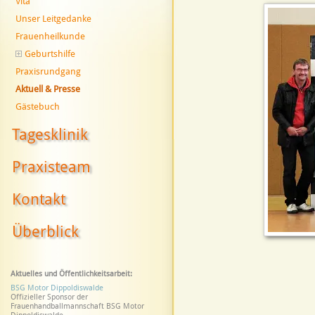
Vita
Unser Leitgedanke
Frauenheilkunde
Geburtshilfe
Praxisrundgang
Aktuell & Presse
Gästebuch
Tagesklinik
Praxisteam
Kontakt
Überblick
Aktuelles und Öffentlichkeitsarbeit:
BSG Motor Dippoldiswalde
Offizieller Sponsor der
Frauenhandballmannschaft BSG Motor