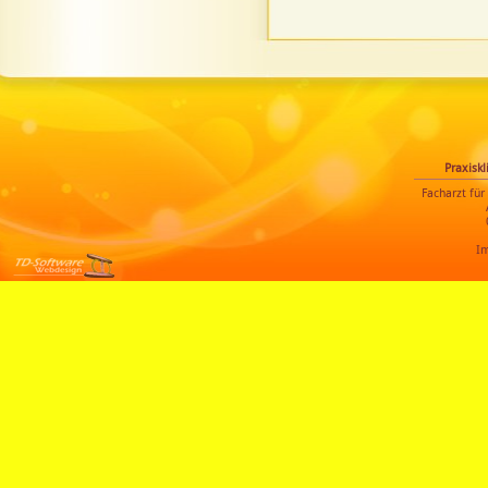
Praxiskl
Facharzt für
I
Modified-
Shopsoftware &
Templatedesign