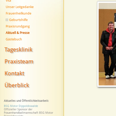
Vita
Unser Leitgedanke
Frauenheilkunde
Geburtshilfe
Praxisrundgang
Aktuell & Presse
Gästebuch
Tagesklinik
Praxisteam
Kontakt
Überblick
Aktuelles und Öffentlichkeitsarbeit:
BSG Motor Dippoldiswalde
Offizieller Sponsor der
Frauenhandballmannschaft BSG Motor