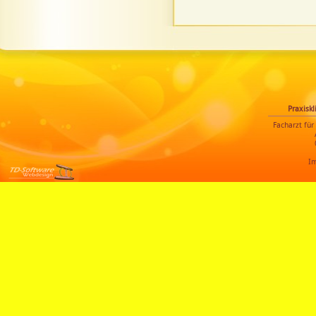
Praxiskl
Facharzt für
I
Modified-
Shopsoftware &
Templatedesign