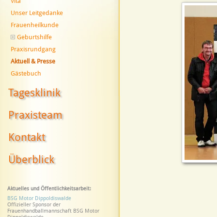
Vita
Unser Leitgedanke
Frauenheilkunde
Geburtshilfe
Praxisrundgang
Aktuell & Presse
Gästebuch
Tagesklinik
Praxisteam
Kontakt
Überblick
Aktuelles und Öffentlichkeitsarbeit:
BSG Motor Dippoldiswalde
Offizieller Sponsor der
Frauenhandballmannschaft BSG Motor